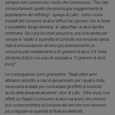
sempre non conoscono i rischi che conoscono.
“Tra i vari
comportamenti, quello che preoccupa maggiormente la
popolazione dei nefrologi
- spiega di Lullo -
sono i nuovi
modelli del consumo di alcol diffusi tra i giovani, con in testa
il cosiddetto ‘binge drinking’: le ‘abbuffate’ di alcol del fine
settimana. Sei o più bicchieri assunti in una sola serata per
cercare lo ‘sballo’ e la perdita di controllo ma trovando talora
stati di intossicazione alcolica (più precisamente un
consumo pari mediamente a 60 grammi di alcol, 5-6 Unità
Alcoliche (UA) in cui una UA equivale a 12 grammi di alcol
puro)”.
Le conseguenze sono gravissime.
“Negli ultimi anni
abbiamo assistito a casi di giovanissimi per i quali è stata
necessaria la dialisi per contrastare gli effetti di tossicità
acuta delle bevande alcoliche”,
dice di Lullo.
“Oltre ai più noti
effetti sul fegato il consumo di alcol sia acuto che cronico
può compromettere la funzione dei reni che non riescono
più a regolare la quantità di fluidi ed elettroliti