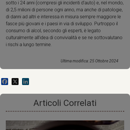
sotto i 24 anni (compresi gli incidenti d’auto) e, nel mondo,
di 2,5 milioni di persone ogni anno, ma anche di patologie,
di danni ad altri e interessa in misura sempre maggiore le
fasce più giovani e i paesi in via di sviluppo. Purtroppo il
consumo di alcol, secondo gli esperti, è legato
culturalmente all’idea di convivialità e se ne sottovalutano
i rischi a lungo termine.
Ultima modifica: 25 Ottobre 2024
Facebook
X
LinkedIn
Articoli Correlati