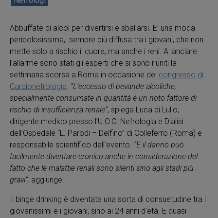
Nefrologi
Abbuffate di alcol per divertirsi e sballarsi. E’ una moda
pericolosissima, sempre più diffusa tra i giovani, che non
mette solo a rischio il cuore, ma anche i reni. A lanciare
l’allarme sono stati gli esperti che si sono riuniti la
settimana scorsa a Roma in occasione del
congresso di
Cardionefrologia
.
“L’eccesso di bevande alcoliche,
specialmente consumate in quantità è un noto fattore di
rischio di insufficienza renale”
, spiega Luca di Lullo,
dirigente medico presso l’U.O.C. Nefrologia e Dialisi
dell’Ospedale “L. Parodi – Delfino” di Colleferro (Roma) e
responsabile scientifico dell’evento.
“E il danno può
facilmente diventare cronico anche in considerazione del
fatto che le malattie renali sono silenti sino agli stadi più
gravi”,
aggiunge.
Il binge drinking è diventata una sorta di consuetudine tra i
giovanissimi e i giovani, sino ai 24 anni d'età. E quasi