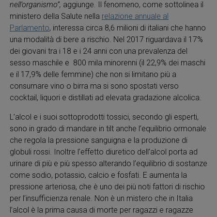
nell’organismo”,
aggiunge. Il fenomeno, come sottolinea il
ministero della Salute nella
relazione annuale al
Parlamento
, interessa circa 8,6 milioni di italiani che hanno
una modalità di bere a rischio. Nel 2017 riguardava il 17%
dei giovani tra i 18 e i 24 anni con una prevalenza del
sesso maschile e 800 mila minorenni (il 22,9% dei maschi
e il 17,9% delle femmine) che non si limitano più a
consumare vino o birra ma si sono spostati verso
cocktail, liquori e distillati ad elevata gradazione alcolica.
L’alcol e i suoi sottoprodotti tossici, secondo gli esperti,
sono in grado di mandare in tilt anche l’equilibrio ormonale
che regola la pressione sanguigna e la produzione di
globuli rossi. Inoltre l’effetto diuretico dell’alcol porta ad
urinare di più e più spesso alterando l’equilibrio di sostanze
come sodio, potassio, calcio e fosfati. E aumenta la
pressione arteriosa, che è uno dei più noti fattori di rischio
per l’insufficienza renale. Non è un mistero che in Italia
l’alcol è la prima causa di morte per ragazzi e ragazze