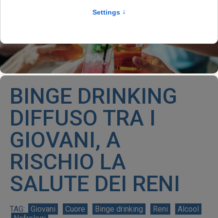
BINGE DRINKING
DIFFUSO TRA I
GIOVANI, A
RISCHIO LA
SALUTE DEI RENI
Giovani
Cuore
Binge drinking
Reni
Alcool