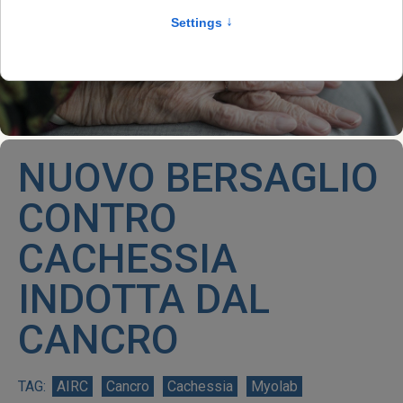
NUOVO BERSAGLIO
CONTRO
CACHESSIA
INDOTTA DAL
CANCRO
AIRC
Cancro
Cachessia
Myolab