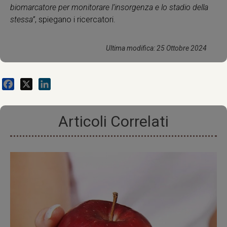
biomarcatore per monitorare l’insorgenza e lo stadio della
stessa”
, spiegano i ricercatori.
Ultima modifica: 25 Ottobre 2024
Facebook
X
LinkedIn
Articoli Correlati