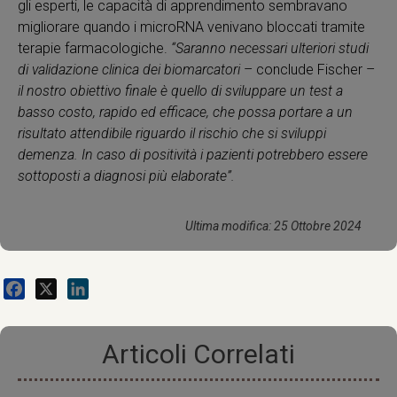
gli esperti, le capacità di apprendimento sembravano
migliorare quando i microRNA venivano bloccati tramite
terapie farmacologiche.
“Saranno necessari ulteriori studi
di validazione clinica dei biomarcatori
– conclude Fischer –
il nostro obiettivo finale è quello di sviluppare un test a
basso costo, rapido ed efficace, che possa portare a un
risultato attendibile riguardo il rischio che si sviluppi
demenza. In caso di positività i pazienti potrebbero essere
sottoposti a diagnosi più elaborate”.
Ultima modifica: 25 Ottobre 2024
Facebook
X
LinkedIn
Articoli Correlati