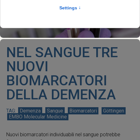
NEL SANGUE TRE
NUOVI
BIOMARCATORI
DELLA DEMENZA
Demenza
Sangue
Biomarcatori
Göttingen
EMBO Molecular Medicine
Nuovi biomarcatori individuabili nel sangue potrebbe