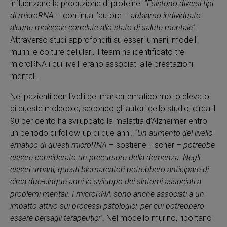
influenzano la produzione di proteine.
“Esistono diversi tipi
di microRNA
– continua l’autore –
abbiamo individuato
alcune molecole correlate allo stato di salute mentale”
.
Attraverso studi approfonditi su esseri umani, modelli
murini e colture cellulari, il team ha identificato tre
microRNA i cui livelli erano associati alle prestazioni
mentali.
Nei pazienti con livelli del marker ematico molto elevato
di queste molecole, secondo gli autori dello studio, circa il
90 per cento ha sviluppato la malattia d’Alzheimer entro
un periodo di follow-up di due anni.
“Un aumento del livello
ematico di questi microRNA
– sostiene Fischer –
potrebbe
essere considerato un precursore della demenza. Negli
esseri umani, questi biomarcatori potrebbero anticipare di
circa due-cinque anni lo sviluppo dei sintomi associati a
problemi mentali. I microRNA sono anche associati a un
impatto attivo sui processi patologici, per cui potrebbero
essere bersagli terapeutici”
. Nel modello murino, riportano