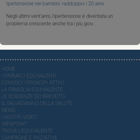
Ipertensione nei bambini: raddoppio i 20 anni
Negli ultimi vent’anni, l'ipertensione è diventata un
problema crescente anche tra i più giov...
HOME
I FARMACI EQUIVALENTI
CONOSCI I PRINCIPI ATTIVI
LA FAMIGLIA EQUIVALENTE
LE SCADENZE DEI BREVETTI
IL SALVADANAIO DELLA SALUTE
NEWS
I NOSTRI VIDEO
INFOPOINT
TROVA L'EQUIVALENTE
CAMPAGNE E INIZIATIVE