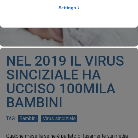
NEL 2019 IL VIRUS
SINCIZIALE HA
UCCISO 100MILA
BAMBINI
Bambini
Virus sinciziale
Qualche mese fa se ne è parlato diffusamente sui media