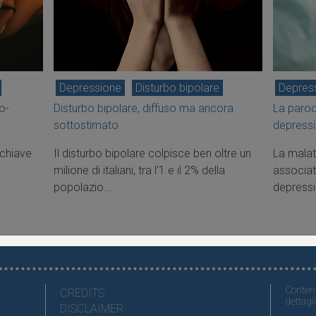
Depressione
Disturbo bipolare
Depres
o-
Disturbo bipolare, diffuso ma ancora
La parod
sottostimato
depress
 chiave
Il disturbo bipolare colpisce ben oltre un
La malat
milione di italiani, tra l’1 e il 2% della
associat
popolazio...
depressi
Contenu
CREDITS
dettagli
DISCLAIMER