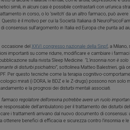
i simili, in alcuni casi è possibile contrastarli con un’unica stra
trattamento in corso, o lo ‘switch’ da un altro farmaco, può aver
 Questo è il motivo per cui la Società Italiana di NeuroPsicoFarm
 consensus sull’argomento in Italia ed Europa che punta ad aiutar
in occasione del
XXVI congresso nazionale della Sinpf
, a Milano, 
azioni importanti su come ridurre, modificare e cambiare i farmaci
 pubblicazione sulla rivista Sleep Medicine
. “L’insonnia non è sol
ante di disturbi psichiatrici”
, sottolinea Matteo Balestrieri, già or
INPF. Per questo tecniche come la terapia cognitivo-comportamen
rmacologici mirati (i DORA, le BDZ e le Z-drugs) possono non solo 
’andamento e la prognosi dei disturbi mentali associati.
n farmaco regolatore dell’orexina potrebbe avere un ruolo importan
 e responsabile dell’ambulatorio per il trattamento dei disturbi de
are i trattamenti arrivano dal nuovo documento di consensus: una 
i a ottenere benefici di efficacia e sicurezza contro l’insonnia e le