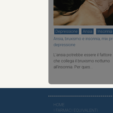
Depressione
Ansia
Insonnia
Ansia, bruxismo e insonnia, mix pr
depressione
L'ansia potrebbe essere il fattore
che collega il bruxismo notturno
all'insonnia. Per ques...
HOME
I FARMACI EQUIVALENTI