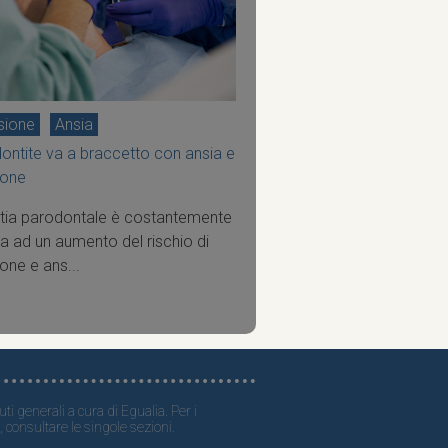
sione
Ansia
ontite va a braccetto con ansia e
ione
tia parodontale è costantemente
a ad un aumento del rischio di
one e ans...
ti generali a cura di Egualia. Per i
, consultare le singole sezioni.