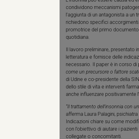
condividono meccanismi patogenetic
l’aggiunta di un antagonista a un 
richiedono specifici accorgimenti.
promotrice del primo documento di
quotidiana.
Il lavoro preliminare, presentato 
letteratura e fornisce delle indic
necessario. Il paper è in corso di
come un precursore o fattore scaten
di Udine e co-presidente della S
dello stile di vita e interventi fa
anche influenzare positivamente l
“Il trattamento dell’insonnia con u
afferma Laura Palagini, psichiatra
Indicazioni chiare su come modific
con l’obiettivo di aiutare i pazient
collegate o concomitanti.