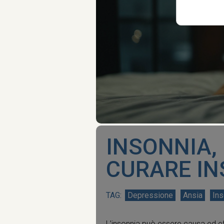
INSONNIA,
CURARE IN
Depressione
Ansia
Ins
L’insonnia può essere causa ed ef