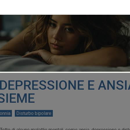
 DEPRESSIONE E ANSI
SIEME
onnia
Disturbo bipolare
fetto di alcune malattie mentali, come ansia, depressione e dist