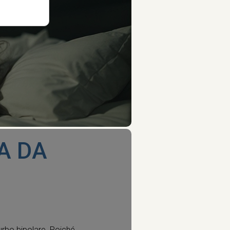
A DA
urbo bipolare. Poiché