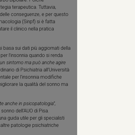
tegia terapeutica. Tuttavia,
e delle conseguenze, e per questo
acologia (Sinpf) si è fatta
e il clinico nella pratica
si basa sui dati più aggiornati della
 per l’insonnia quando si renda
o un sintomo ma può anche agire
dinario di Psichiatria all’Università
tale per l’insonnia modifiche
migliorare la qualità del sonno ma
te anche in psicopatologia”,
l sonno dell’AUO di Pisa
.
guida utile per gli specialisti
 altre patologie psichiatriche