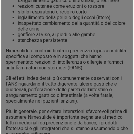
sanguinamento gastrico o intestinale, o feci nere
reazioni cutanee come eruzioni o rossore
sibilo respiratorio o respiro corto
ingiallimento della pelle o degli occhi (ittero)
inaspettato cambiamento della quantità o del colore
delle urine
gonfiore al viso, ai piedi o alle gambe
stanchezza persistente
Nimesulide è controindicata in presenza di ipersensibilità
specifica al composto e in soggetti che hanno
sperimentato reazioni di intolleranza o allergie a farmaci
antinfiammatori non steroidei (FANS).
Gli effetti indesiderati più comunemente osservati con i
FANS riguardano il tratto digerente: ulcere gastriche e
duodenali, perforazione delle pareti dell’intestino o
sanguinamento gastrico o intestinale (a volte fatale,
specialmente nei pazienti anziani).
Più in generale, per evitare interazioni sfavorevoli prima di
assumere Nimesulide è importante segnalare al medico
tutti i medicinali da prescrizione e da banco, i prodotti
fitoterapici e gli integratori che si stanno assumendo o che