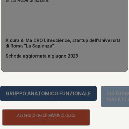
si vorrebbe utilizzare.
A cura di Ma.CRO Lifescience, startup dell’Università
di Roma “La Sapienza”.
Scheda aggiornata a giugno 2023
GRUPPO ANATOMICO FUNZIONALE
DISTURB
MALATT
ALLERGOLOGICI-IMMUNOLOGICI