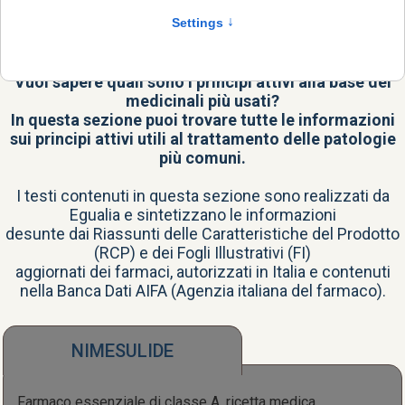
Il principio attivo è il vero cuore del farmaco, la
sostanza con il potere terapeutico.
Vuoi sapere quali sono i principi attivi alla base dei
medicinali più usati?
In questa sezione puoi trovare tutte le informazioni
sui principi attivi utili al trattamento delle patologie
più comuni.
I testi contenuti in questa sezione sono realizzati da
Egualia e sintetizzano le informazioni
desunte dai Riassunti delle Caratteristiche del Prodotto
(RCP) e dei Fogli Illustrativi (FI)
aggiornati dei farmaci, autorizzati in Italia e contenuti
nella
Banca Dati AIFA
(Agenzia italiana del farmaco).
NIMESULIDE
Farmaco essenziale di classe A, ricetta medica