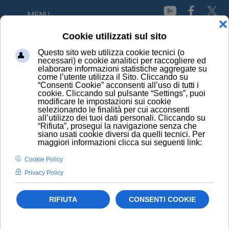
MENU
HOME
PRINCIPI ATTIVI
NIMESULIDE
CONOSCI I PRINCIPI
ATTIVI