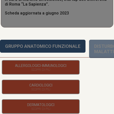
di Roma “La Sapienza”.
Scheda aggiornata a giugno 2023
GRUPPO ANATOMICO FUNZIONALE
DISTURB
MALATT
ALLERGOLOGICI-IMMUNOLOGICI
CARDIOLOGICI
DERMATOLOGICI