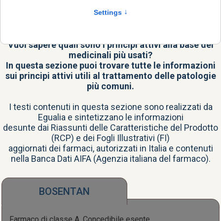
Il principio attivo è il vero cuore del farmaco, la
sostanza con il potere terapeutico.
Vuoi sapere quali sono i principi attivi alla base dei
medicinali più usati?
In questa sezione puoi trovare tutte le informazioni
sui principi attivi utili al trattamento delle patologie
più comuni.
I testi contenuti in questa sezione sono realizzati da
Egualia e sintetizzano le informazioni
desunte dai Riassunti delle Caratteristiche del Prodotto
(RCP) e dei Fogli Illustrativi (FI)
aggiornati dei farmaci, autorizzati in Italia e contenuti
nella
Banca Dati AIFA
(Agenzia italiana del farmaco).
BOSENTAN
Farmaco di classe A, Concedibile esente