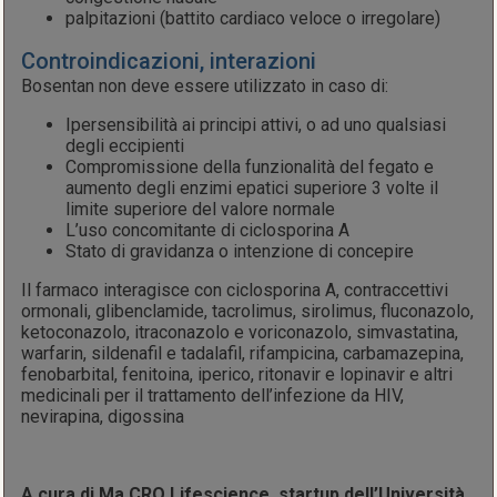
palpitazioni (battito cardiaco veloce o irregolare)
Controindicazioni, interazioni
Bosentan non deve essere utilizzato in caso di:
Ipersensibilità ai principi attivi, o ad uno qualsiasi
degli eccipienti
Compromissione della funzionalità del fegato e
aumento degli enzimi epatici superiore 3 volte il
limite superiore del valore normale
L’uso concomitante di ciclosporina A
Stato di gravidanza o intenzione di concepire
Il farmaco interagisce con ciclosporina A, contraccettivi
ormonali, glibenclamide, tacrolimus, sirolimus, fluconazolo,
ketoconazolo, itraconazolo e voriconazolo, simvastatina,
warfarin, sildenafil e tadalafil, rifampicina, carbamazepina,
fenobarbital, fenitoina, iperico, ritonavir e lopinavir e altri
medicinali per il trattamento dell’infezione da HIV,
nevirapina, digossina
A cura di Ma.CRO Lifescience, startup dell’Università