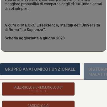
maggiore probabilità di comparsa degli effetti indesiderati
di zolmitriptan.
A cura di Ma.CRO Lifescience, startup dell’Università
di Roma “La Sapienza”.
Scheda aggiornata a giugno 2023
GRUPPO ANATOMICO FUNZIONALE
DISTURB
MALATT
ALLERGOLOGICI-IMMUNOLOGICI
CARDIOLOGICI