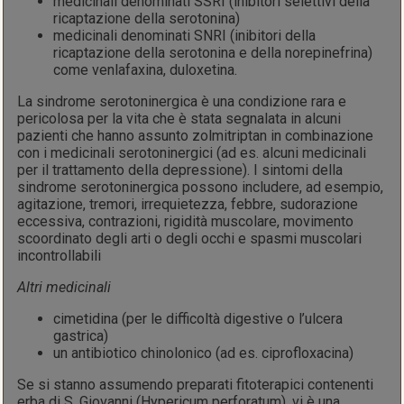
medicinali denominati SSRI (inibitori selettivi della
ricaptazione della serotonina)
medicinali denominati SNRI (inibitori della
ricaptazione della serotonina e della norepinefrina)
come venlafaxina, duloxetina.
La sindrome serotoninergica è una condizione rara e
pericolosa per la vita che è stata segnalata in alcuni
pazienti che hanno assunto zolmitriptan in combinazione
con i medicinali serotoninergici (ad es. alcuni medicinali
per il trattamento della depressione). I sintomi della
sindrome serotoninergica possono includere, ad esempio,
agitazione, tremori, irrequietezza, febbre, sudorazione
eccessiva, contrazioni, rigidità muscolare, movimento
scoordinato degli arti o degli occhi e spasmi muscolari
incontrollabili
Altri medicinali
cimetidina (per le difficoltà digestive o l’ulcera
gastrica)
un antibiotico chinolonico (ad es. ciprofloxacina)
Se si stanno assumendo preparati fitoterapici contenenti
erba di S. Giovanni (Hypericum perforatum), vi è una