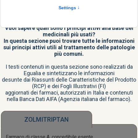
Il principio attivo è il vero cuore del farmaco, la
sostanza con il potere terapeutico.
Vuoi sapere quali sono i principi attivi alla base dei
medicinali più usati?
In questa sezione puoi trovare tutte le informazioni
sui principi attivi utili al trattamento delle patologie
più comuni.
I testi contenuti in questa sezione sono realizzati da
Egualia e sintetizzano le informazioni
desunte dai Riassunti delle Caratteristiche del Prodotto
(RCP) e dei Fogli Illustrativi (FI)
aggiornati dei farmaci, autorizzati in Italia e contenuti
nella
Banca Dati AIFA
(Agenzia italiana del farmaco).
ZOLMITRIPTAN
Farmaco di classe A, concedibile esente