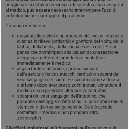
peggiorare la cefalea emicranica. In questo caso rivolgersi
al medico, può essere necessario interrompere l’uso di
zolmitriptan per correggere il problema.
Possono verificarsi:
reazioni allergiche/di ipersensibilità, inclusi eruzione
cutanea in rilievo (orticaria) e gonfiore del volto, delle
labbra, della bocca, della lingua e della gola. Se si
pensa che zolmitriptan stia causando una reazione
allergica, smettere di prenderlo e contattare
immediatamente il medico.
angina (dolore al torace, spesso causato
dall’esercizio fisico), attacchi cardiaci o spasmi dei
vasi sanguigni del cuore. Se si nota dolore al torace
o affanno dopo aver preso zolmitriptan, contattare il
medico e non prendere ulteriore zolmitriptan.
spasmi dei vasi sanguigni dell’intestino, che
possono danneggiare l’intestino. Si può notare mal di
stomaco o diarrea sanguinolenta. Se ciò accade,
contattare il medico e non prendere altro
zolmitriptan.
Gli effetti collaterali più frequenti
nell’assunzione di