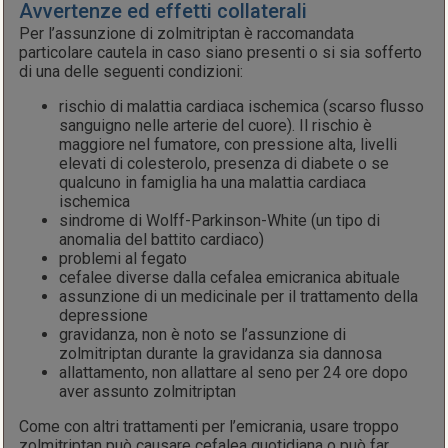
Avvertenze ed effetti collaterali
Per l’assunzione di zolmitriptan è raccomandata
particolare cautela in caso siano presenti o si sia sofferto
di una delle seguenti condizioni:
rischio di malattia cardiaca ischemica (scarso flusso
sanguigno nelle arterie del cuore). Il rischio è
maggiore nel fumatore, con pressione alta, livelli
elevati di colesterolo, presenza di diabete o se
qualcuno in famiglia ha una malattia cardiaca
ischemica
sindrome di Wolff-Parkinson-White (un tipo di
anomalia del battito cardiaco)
problemi al fegato
cefalee diverse dalla cefalea emicranica abituale
assunzione di un medicinale per il trattamento della
depressione
gravidanza, non è noto se l’assunzione di
zolmitriptan durante la gravidanza sia dannosa
allattamento, non allattare al seno per 24 ore dopo
aver assunto zolmitriptan
Come con altri trattamenti per l’emicrania, usare troppo
zolmitriptan può causare cefalea quotidiana o può far