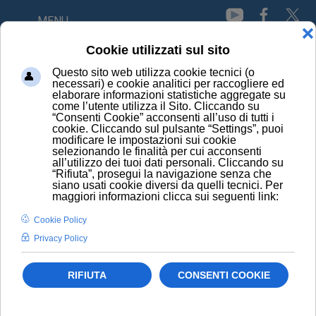
MENU
HOME
PRINCIPI ATTIVI
ZOLMITRIPTAN
CONOSCI I PRINCIPI
ATTIVI