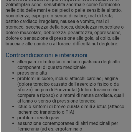
zolmitriptan sono: sensibilità anormale come formicolio
nelle dita delle mani e dei piedi o pelle sensibile al tatto,
sonnolenza, capogiro o senso di calore, mal di testa,
battito cardiaco irregolare, nausea e vomito, mal di
stomaco, secchezza della bocca, debolezza muscolare o
dolore muscolare, debolezza, pesantezza, oppressione,
dolore o sensazione di pressione alla gola, al collo, alle
braccia e alle gambe o al torace, difficoltà nel deglutire.
Controindicazioni e interazioni
allergia a zolmitriptan o ad uno qualsiasi degli altri
componenti di questo medicinale
pressione alta
problemi al cuore, inclusi attacchi cardiaci, angina
(dolore toracico causato dall’esercizio fisico o da
sforzo), angina di Prinzmetal (dolore toracico che
compare a riposo) o sintomi di natura cardiaca, quali
affanno o senso di pressione toracica
ictus o sintomi di breve durata simili a ictus (attacco
ischemico transitorio o TIA)
problemi renali gravi
assunzione contemporanea di altri medicinali per
l’emicrania (ad es. ergotamina o