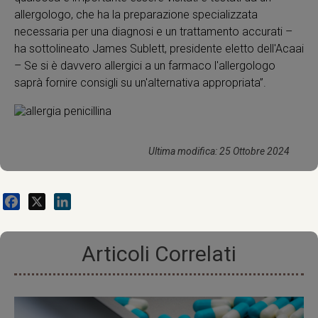
allergologo, che ha la preparazione specializzata
necessaria per una diagnosi e un trattamento accurati –
ha sottolineato James Sublett, presidente eletto dell'Acaai
– Se si è davvero allergici a un farmaco l'allergologo
saprà fornire consigli su un'alternativa appropriata”.
Ultima modifica: 25 Ottobre 2024
Facebook
X
LinkedIn
Articoli Correlati