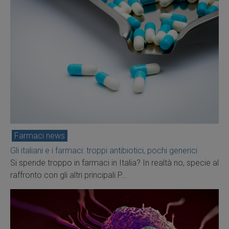
Farmaci news
Gli italiani e i farmaci: troppi antibiotici, pochi generici
Si spende troppo in farmaci in Italia? In realtà no, specie al
raffronto con gli altri principali P...