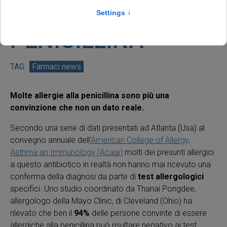
ALLERGIE ALLA
PENICILLINA
Farmaci news
Molte allergie alla penicillina sono più una
convinzione che non un dato reale.
Secondo una serie di dati presentati ad Atlanta (Usa) al
convegno annuale dell
'American College of Allergy,
Asthma an Immunology (Acaai)
molti dei presunti allergici
a questo antibiotico in realtà non hanno mai ricevuto una
conferma della diagnosi da parte di
test allergologici
specifici. Uno studio coordinato da Thanai Pongdee,
allergologo della Mayo Clinic, di Cleveland (Ohio) ha
rilevato che ben il
94%
delle persone convinte di essere
allergiche alla penicillina può risultare negativo ai test