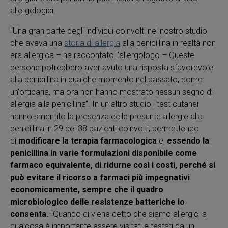
allergologici.
“Una gran parte degli individui coinvolti nel nostro studio
che aveva una
storia di allergia
alla penicillina in realtà non
era allergica – ha raccontato l'allergologo – Queste
persone potrebbero aver avuto una risposta sfavorevole
alla penicillina in qualche momento nel passato, come
un'orticaria, ma ora non hanno mostrato nessun segno di
allergia alla penicillina”. In un altro studio i test cutanei
hanno smentito la presenza delle presunte allergie alla
penicillina in 29 dei 38 pazienti coinvolti, permettendo
di
modificare la terapia farmacologica
e,
essendo la
penicillina in varie formulazioni disponibile come
farmaco equivalente, di ridurne così i costi, perché si
può evitare il ricorso a farmaci più impegnativi
economicamente, sempre che il quadro
microbiologico delle resistenze batteriche lo
consenta.
“Quando ci viene detto che siamo allergici a
qualcosa è importante essere visitati e testati da un