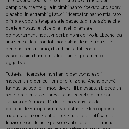
in tre diverse dosi per 4 settimane solo a metà del
campione, mentre gli altri bimbi hanno ricevuto uno spray
placebo. In entrambi gli studi, i ricercatori hanno misurato
prima e dopo la terapia sia le capacità di interazione che
quelle empatiche, oltre che i livelli di ansia e i
comportamenti ripetitivi, dei bambini coinvolti. Ebbene, da
una serie di test condotti normalmente in clinica sulle
persone con autismo, i bambini trattati con la
vasopressina hanno mostrato un miglioramento
oggettivo.
Tuttavia, i ricercatori non hanno ben compreso il
meccanismo con cui l'ormone funziona. Anche perché i
farmaci agiscono in modi diversi. Il balovaptan blocca un
recettore per la vasopressina nel cervello e smorza
l’attività dell’ormone. L’altro è uno spray nasale
contenente vasopressina. Nonostante le loro opposte
modalità di azione, entrambi sembrano amplificare la
funzione sociale nelle persone autistiche. E non meno