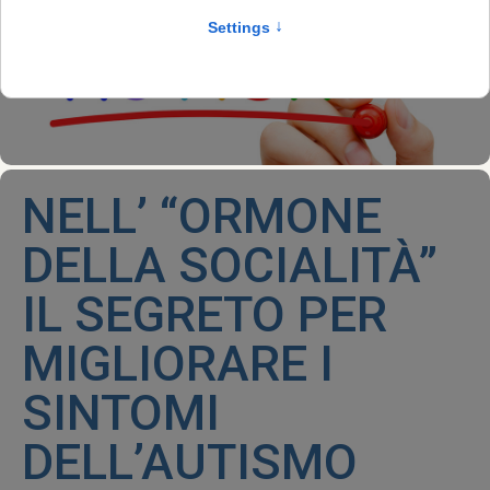
NELL’ “ORMONE
DELLA SOCIALITÀ”
IL SEGRETO PER
MIGLIORARE I
SINTOMI
DELL’AUTISMO