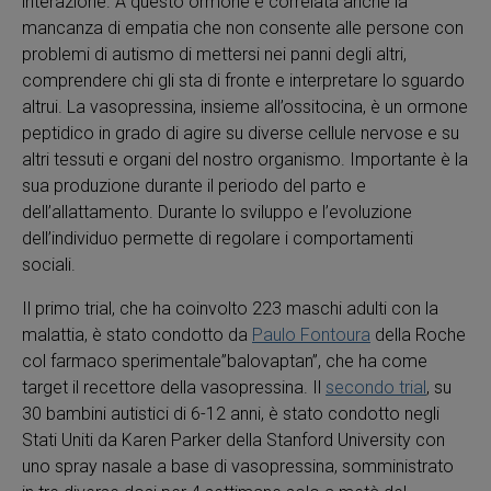
interazione. A questo ormone è correlata anche la
mancanza di empatia che non consente alle persone con
problemi di autismo di mettersi nei panni degli altri,
comprendere chi gli sta di fronte e interpretare lo sguardo
altrui. La vasopressina, insieme all’ossitocina, è un ormone
peptidico in grado di agire su diverse cellule nervose e su
altri tessuti e organi del nostro organismo. Importante è la
sua produzione durante il periodo del parto e
dell’allattamento. Durante lo sviluppo e l’evoluzione
dell’individuo permette di regolare i comportamenti
sociali.
Il primo trial, che ha coinvolto 223 maschi adulti con la
malattia, è stato condotto da
Paulo Fontoura
della Roche
col farmaco sperimentale”balovaptan”, che ha come
target il recettore della vasopressina. Il
secondo trial
, su
30 bambini autistici di 6-12 anni, è stato condotto negli
Stati Uniti da Karen Parker della Stanford University con
uno spray nasale a base di vasopressina, somministrato