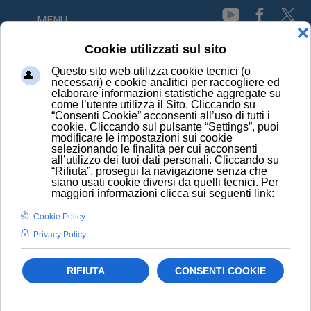
MENU
HOME
NEWS
NELL’ “ORMONE DELLA SOCIALITÀ” IL SEGRETO PER
MIGLIORARE I SINTOMI DELL’AUTISMO