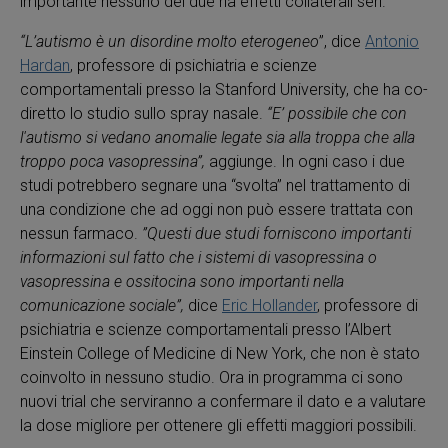
importante nessuno dei due ha effetti collaterali seri.
“L’autismo è un disordine molto eterogeneo
”, dice
Antonio
Hardan
, professore di psichiatria e scienze
comportamentali presso la Stanford University, che ha co-
diretto lo studio sullo spray nasale.
“E’ possibile che con
l'autismo si vedano anomalie legate sia alla troppa che alla
troppo poca vasopressina”,
aggiunge. In ogni caso i due
studi potrebbero segnare una “svolta” nel trattamento di
una condizione che ad oggi non può essere trattata con
nessun farmaco.
”Questi due studi forniscono importanti
informazioni sul fatto che i sistemi di vasopressina o
vasopressina e ossitocina sono importanti nella
comunicazione sociale”,
dice
Eric Hollander
, professore di
psichiatria e scienze comportamentali presso l’Albert
Einstein College of Medicine di New York, che non è stato
coinvolto in nessuno studio. Ora in programma ci sono
nuovi trial che serviranno a confermare il dato e a valutare
la dose migliore per ottenere gli effetti maggiori possibili.