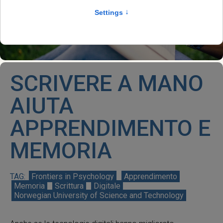
SCRIVERE A MANO
AIUTA
APPRENDIMENTO E
MEMORIA
Frontiers in Psychology
Apprendimento
Memoria
Scrittura
Digitale
Norwegian University of Science and Technology