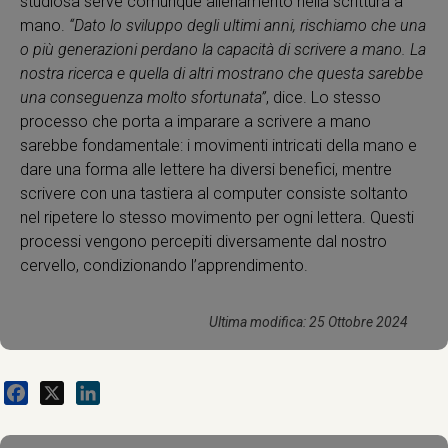
studiosa serve comunque allenamento nella scrittura a
mano.
“Dato lo sviluppo degli ultimi anni, rischiamo che una
o più generazioni perdano la capacità di scrivere a mano. La
nostra ricerca e quella di altri mostrano che questa sarebbe
una conseguenza molto sfortunata”
, dice. Lo stesso
processo che porta a imparare a scrivere a mano
sarebbe fondamentale: i movimenti intricati della mano e
dare una forma alle lettere ha diversi benefici, mentre
scrivere con una tastiera al computer consiste soltanto
nel ripetere lo stesso movimento per ogni lettera. Questi
processi vengono percepiti diversamente dal nostro
cervello, condizionando l’apprendimento.
Ultima modifica: 25 Ottobre 2024
Facebook
X
LinkedIn