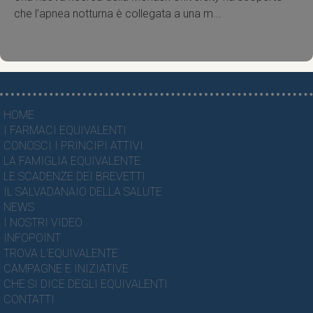
che l’apnea notturna è collegata a una m...
HOME
I FARMACI EQUIVALENTI
CONOSCI I PRINCIPI ATTIVI
LA FAMIGLIA EQUIVALENTE
LE SCADENZE DEI BREVETTI
IL SALVADANAIO DELLA SALUTE
NEWS
I NOSTRI VIDEO
INFOPOINT
TROVA L'EQUIVALENTE
CAMPAGNE E INIZIATIVE
CHE SI DICE DEGLI EQUIVALENTI
CONTATTI