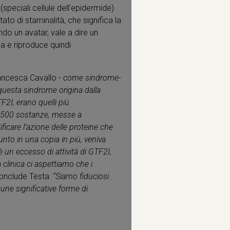
(speciali cellule dell’epidermide)
tato di staminalità, che significa la
ando un avatar, vale a dire un
a e riproduce quindi
rancesca Cavallo -
come sindrome-
uesta sindrome origina dalla
F2I, erano quelli più
n 1500 sostanze, messe a
ficare l’azione delle proteine che
nto in una copia in più, veniva
è un eccesso di attività di GTF2I,
a clinica ci aspettiamo che i
Conclude Testa:
“Siamo fiduciosi
une significative forme di