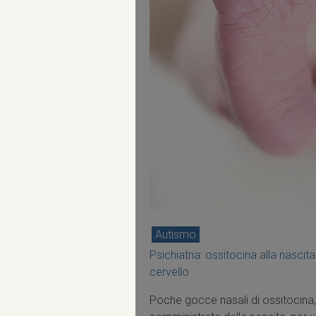
Autismo
Psichiatria: ossitocina alla nascita 
cervello
Poche gocce nasali di ossitocina,