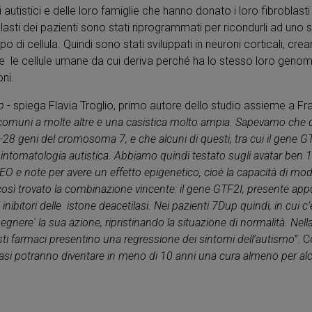
 autistici e delle loro famiglie che hanno donato i loro fibroblasti 
oblasti dei pazienti sono stati riprogrammati per ricondurli ad uno s
ipo di cellula. Quindi sono stati sviluppati in neuroni corticali, cre
 le cellule umane da cui deriva perché ha lo stesso loro genom
ni.
p
- spiega Flavia Troglio, primo autore dello studio assieme a F
omuni a molte altre e una casistica molto ampia. Sapevamo che q
8 geni del cromosoma 7, e che alcuni di questi, tra cui il gene GT
sintomatologia autistica. Abbiamo quindi testato sugli avatar be
EO e note per avere un effetto epigenetico, cioè la capacità di modi
osì trovato la combinazione vincente: il gene GTF2I, presente appu
inibitori delle istone deacetilasi. Nei pazienti 7Dup quindi, in cui c’
pegnere' la sua azione, ripristinando la situazione di normalità. Nell
sti farmaci presentino una regressione dei sintomi dell’autismo”
. 
etilasi potranno diventare in meno di 10 anni una cura almeno per alc