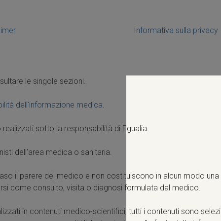
aimer
Informativa sulla privacy
sultare le singole sezioni.
ilità dell'informazione medica
.
 realizzati sotto la responsabilità di Egualia.
isti dell’area medica o sanitaria.
caso il parere del medico e non costituiscono in alcun modo una 
si come consulto, visita o diagnosi formulata dal medico.
izzati in contenuti medico-scientifici; tutti i contenuti sono selez