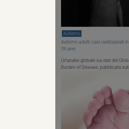
Autismo
Autismo adulti: casi raddoppiati in
39 anni
Un’analisi globale sui dati del Glob
Burden of Disease, pubblicata sulla