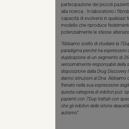
partecipazione dei piccoli pazienti
alla ricerca.. In laboratorio i fibr
capacità di evolversi in qualsiasi t
modello che riproduce fedelmente
potenzialmente le stesse alterazio
“Abbiamo scelto di studiare la 7Du
paradigma perché ha espressioni c
duplicazione di un segmento di 26-2
verosimilmente responsabili della 
disposizione dalla Drug Discovery I
danno istruzioni al Dna. Abbiamo c
frenato nella sua espressione dagli 
questa categoria di inibitori può 's
pazienti con 7Dup trattati con que
che gli inibitori delle istone deac
autismo”.