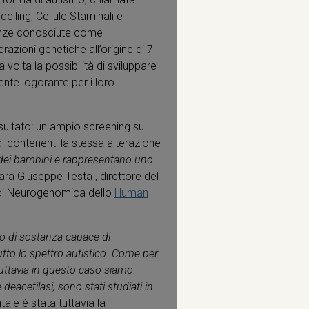
lling, Cellule Staminali e
tanze conosciute come
terazioni genetiche all’origine di 7
volta la possibilità di sviluppare
nte logorante per i loro
isultato: un ampio screening su
di contenenti la stessa alterazione
% dei bambini e rappresentano uno
iara Giuseppe Testa , direttore del
 di Neurogenomica dello
Human
po di sostanza capace di
utto lo spettro autistico. Come per
. Tuttavia in questo caso siamo
 deacetilasi, sono stati studiati in
le è stata tuttavia la