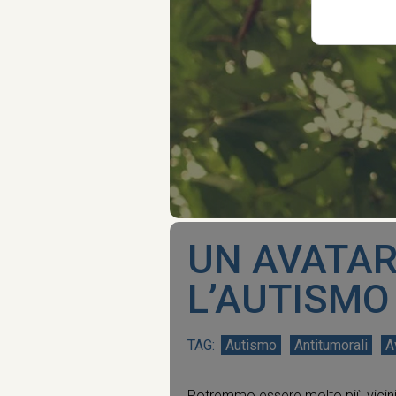
UN AVATAR
L’AUTISMO
Autismo
Antitumorali
A
Potremmo essere molto più vicin