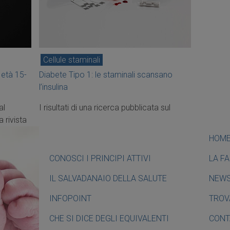
Cellule staminali
 età 15-
Diabete Tipo 1: le staminali scansano
l’insulina
al
I risultati di una ricerca pubblicata sul
 rivista
HOM
CONOSCI I PRINCIPI ATTIVI
LA F
IL SALVADANAIO DELLA SALUTE
NEW
INFOPOINT
TROV
CHE SI DICE DEGLI EQUIVALENTI
CONT