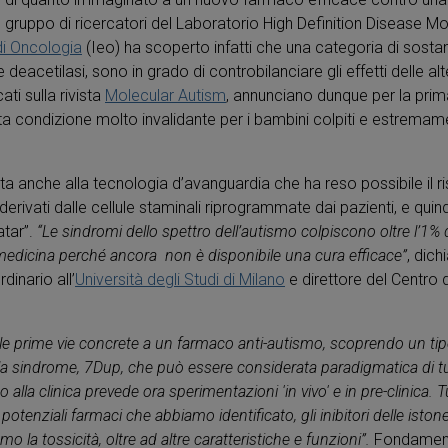
ruppo di ricercatori del Laboratorio High Definition Disease Mode
di Oncologia
(Ieo) ha scoperto infatti che una categoria di sos
one deacetilasi, sono in grado di controbilanciare gli effetti delle al
cati sulla rivista
Molecular Autism
, annunciano dunque per la prima 
 condizione molto invalidante per i bambini colpiti e estremame
ta anche alla tecnologia d’avanguardia che ha reso possibile il r
erivati dalle cellule staminali riprogrammate dai pazienti, e quin
tar”.
“Le sindromi dello spettro dell’autismo colpiscono oltre l’1
lla medicina perché ancora non è disponibile una cura efficace”
, dich
dinario all’
Università degli Studi di Milano
e direttore del Centro
lle prime vie concrete a un farmaco anti-autismo, scoprendo un ti
a, la sindrome, 7Dup, che può essere considerata paradigmatica di t
ento alla clinica prevede ora sperimentazioni 'in vivo' e in pre-clinica
 potenziali farmaci che abbiamo identificato, gli inibitori delle istone
 la tossicità, oltre ad altre caratteristiche e funzioni”.
Fondamenta