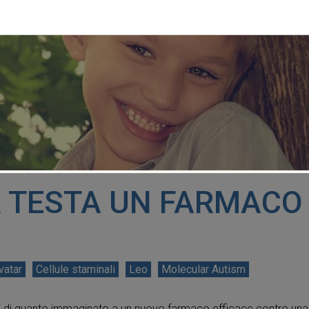
 TESTA UN FARMACO
vatar
Cellule staminali
Leo
Molecular Autism
i di quanto immaginato a un nuovo farmaco efficace contro una