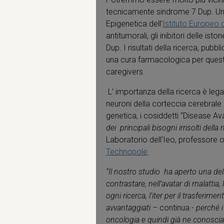
tecnicamente sindrome 7 Dup. Un g
Epigenetica dell’
Istituto Europeo 
antitumorali, gli inibitori delle ist
Dup. I risultati della ricerca, pubbli
una cura farmacologica per questa
caregivers.
L’ importanza della ricerca è lega
neuroni della corteccia cerebrale d
genetica, i cosiddetti “Disease Ava
dei principali bisogni irrisolti de
Laboratorio dell'Ieo, professore or
Technopole
.
“Il nostro studio ha aperto una de
contrastare, nell’avatar di malatti
ogni ricerca, l’iter per il trasferim
avvantaggiati –
continua -
perché i
oncologia e quindi già ne conosciamo