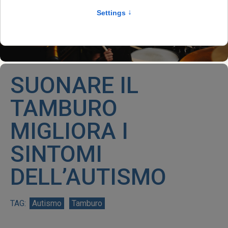
SUONARE IL
TAMBURO
MIGLIORA I
SINTOMI
DELL’AUTISMO
Autismo
Tamburo