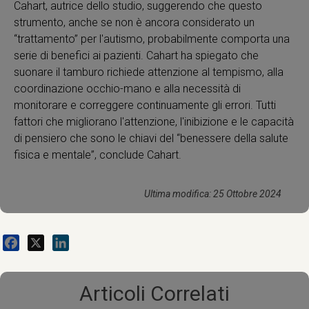
Cahart, autrice dello studio, suggerendo che questo
strumento, anche se non è ancora considerato un
“trattamento” per l'autismo, probabilmente comporta una
serie di benefici ai pazienti. Cahart ha spiegato che
suonare il tamburo richiede attenzione al tempismo, alla
coordinazione occhio-mano e alla necessità di
monitorare e correggere continuamente gli errori. Tutti
fattori che migliorano l'attenzione, l'inibizione e le capacità
di pensiero che sono le chiavi del “benessere della salute
fisica e mentale”, conclude Cahart.
Ultima modifica: 25 Ottobre 2024
Facebook
X
LinkedIn
Articoli Correlati