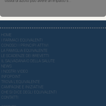
ossidi di azoto può avere un impatto s...
HOME
I FARMACI EQUIVALENTI
CONOSCI I PRINCIPI ATTIVI
LA FAMIGLIA EQUIVALENTE
LE SCADENZE DEI BREVETTI
IL SALVADANAIO DELLA SALUTE
NEWS
I NOSTRI VIDEO
INFOPOINT
TROVA L'EQUIVALENTE
CAMPAGNE E INIZIATIVE
CHE SI DICE DEGLI EQUIVALENTI
CONTATTI